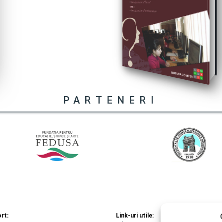
PARTENERI
rt:
Link-uri utile: