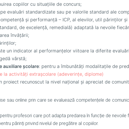
șnuirea copiilor cu situațiile de concurs;
 pe evaluări standardizate sau pe valorile standard ale com
mpetență și performanță – ICP, al elevilor, util părinților și 
 standard, de excelență, remedială) adaptată la nevoile fiecăr
area învățării;
rinților;
te un indicator al performanțelor viitoare la diferite evaluăr
agedă vârstă;
e auxiliare școlare
: pentru a îmbunătăți modalitațile de pred
e la activități extrașcolare (adeverințe, diplome)
proiect recunoscut la nivel național și apreciat de comuni
ise sau online prin care se evaluează competențele de comunica
 pentru profesori care pot adapta predarea în funcție de nevoile f
ru părinți privind nivelul de pregătire al copiilor.