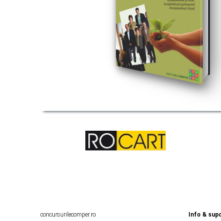
concursurilecomper.ro
Info & supo