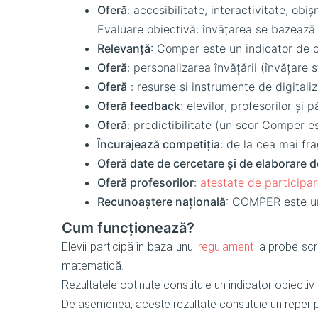
Oferă
: accesibilitate, interactivitate, obi
Evaluare obiectivă: învățarea se bazează
Relevanță
: Comper este un indicator de co
Oferă
: personalizarea învățării (învățare
Oferă
: resurse și instrumente de digitaliz
Oferă feedback
: elevilor, profesorilor și pă
Oferă
: predictibilitate (un scor Comper es
Încurajează competiția
: de la cea mai fr
Oferă date de cercetare și de elaborare d
Oferă profesorilor
:
atestate de participar
Recunoaștere națională
: COMPER este un 
Cum funcționează?
Elevii participă în baza unui
regulament
la probe scr
matematică.
Rezultatele obținute constituie un indicator obiectiv
De asemenea, aceste rezultate constituie un reper pent