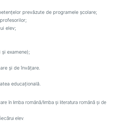
petențelor prevăzute de programele școlare;
profesorilor;
ui elev;
i și examene);
are și de învățare.
tatea educațională.
re în limba română/limba și literatura română și de
iecărui elev.