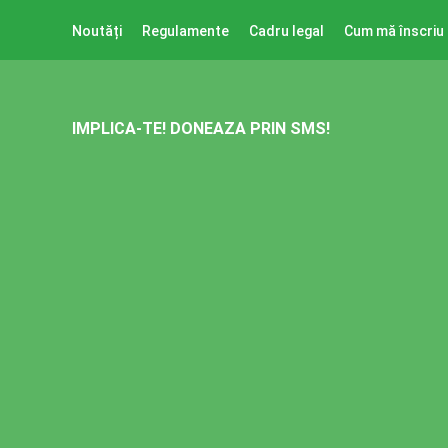
Sari
Noutăți
Regulamente
Cadru legal
Cum mă înscriu
la
conținut
IMPLICA-TE! DONEAZA PRIN SMS!