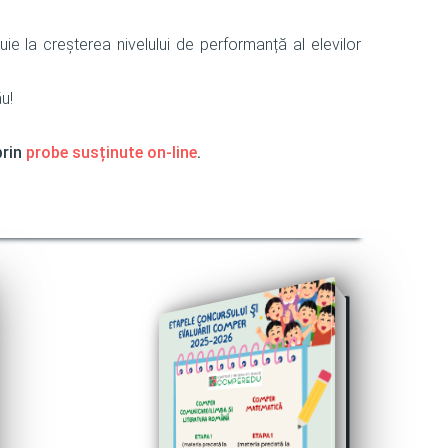
ie la creșterea nivelului de performanță al elevilor
u!
prin
probe susținute on-line
.