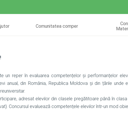
Con
jutor
Comunitatea comper
Mate
!
e un reper în evaluarea competențelor și performanțelor ele
evi anual, din România, Republica Moldova și din țările unde
reuniversitar.
cipare, adresat elevilor din clasele pregătitoare până în clasa 
rivat). Concursul evaluează competențele elevilor într-un mod obie