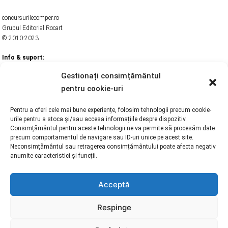
concursurilecomper.ro
Grupul Editorial Rocart
© 2010-2023
Info & suport:
Despre noi
Termeni si Conditii
Gestionați consimțământul
Politica de confidentialitate
pentru cookie-uri
Politică cookies
Drepturi de autor
Contact
Pentru a oferi cele mai bune experiențe, folosim tehnologii precum cookie-
urile pentru a stoca și/sau accesa informațiile despre dispozitiv.
Link-uri utile:
Consimțământul pentru aceste tehnologii ne va permite să procesăm date
Editura COMPER
precum comportamentul de navigare sau ID-uri unice pe acest site.
Editura Rocart
Neconsimțământul sau retragerea consimțământului poate afecta negativ
Fundația pentru Educație, Științe și Arte
anumite caracteristici și funcții.
Gazeta Matematica
Revista Cercurilor de lectura (ANPRO)
Uniunea Scriitorilor din Romania (USR)
Acceptă
Legislatie concursuri scolare:
Ordin nr. 3.153/28.01.2026 pentru aprobarea competițiilor școlare care se vor
Respinge
organiza și desfășura în România, pentru elevii din învățământul secundar, la nivel
internațional, național și regional, în anul școlar 2025 - 2026