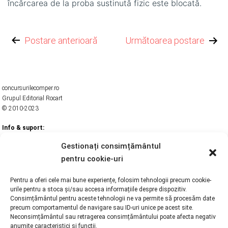
încărcarea de la proba sustinută fizic este blocată.
Navigare
Postare anterioară
Următoarea postare
în
articole
concursurilecomper.ro
Grupul Editorial Rocart
© 2010-2023
Info & suport:
Despre noi
Termeni si Conditii
Gestionați consimțământul
Politica de confidentialitate
pentru cookie-uri
Politică cookies
Drepturi de autor
Contact
Pentru a oferi cele mai bune experiențe, folosim tehnologii precum cookie-
urile pentru a stoca și/sau accesa informațiile despre dispozitiv.
Link-uri utile:
Consimțământul pentru aceste tehnologii ne va permite să procesăm date
Editura COMPER
precum comportamentul de navigare sau ID-uri unice pe acest site.
Editura Rocart
Neconsimțământul sau retragerea consimțământului poate afecta negativ
Fundația pentru Educație, Științe și Arte
anumite caracteristici și funcții.